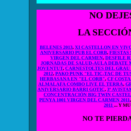
NO DEJE
LA SECCI
BELENES 2013
,
XI CASTELLON EN VIVO
ANIVERSARIO PUB EL CORB
,
FIESTAS 
VIRGEN DEL CARMEN
,
DESFILE R
JORNADAS DE SALUD-AULA DEBATE 
JOVENTUT
,
CARNESTOLTES DEL GRAU 
2012
,
PAKO PUNK "EL TIC-TAC DE T
HERBASANA EN "EL CORB"
,
CF COSTA
ALMALAFA COMBO LIVE EL TERRA
,
G
ANIVERSARIO BARRI GOTIC
,
3º AVIST
CONCENTRACIÓN BIG TWIN CASTE
PENYA 1001 VIRGEN DEL CARMEN 2011
2011
... Y 
NO TE PIERD