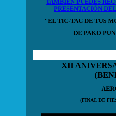
TAMBIÉN PUEDES RE
PRESENTACIÓN DEL
"EL TIC-TAC DE TUS 
DE PAKO PU
XII ANIVERS
(BEN
AER
(FINAL DE FI